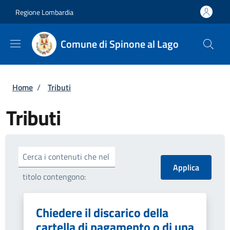
Salta al contenuto principale
Skip to footer content
Regione Lombardia
Comune di Spinone al Lago
Briciole di pane
Home
/
Tributi
Tributi
Cerca i contenuti che nel
titolo contengono:
Chiedere il discarico della
cartella di pagamento o di una