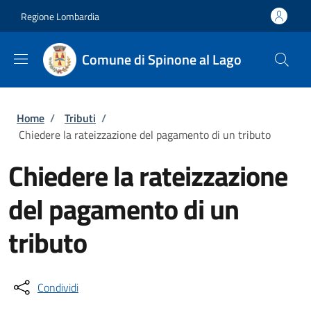
Salta al contenuto principale
Skip to footer content
Regione Lombardia
Comune di Spinone al Lago
Briciole di pane
Home
/
Tributi
/
Chiedere la rateizzazione del pagamento di un tributo
Chiedere la rateizzazione
del pagamento di un
tributo
Condividi