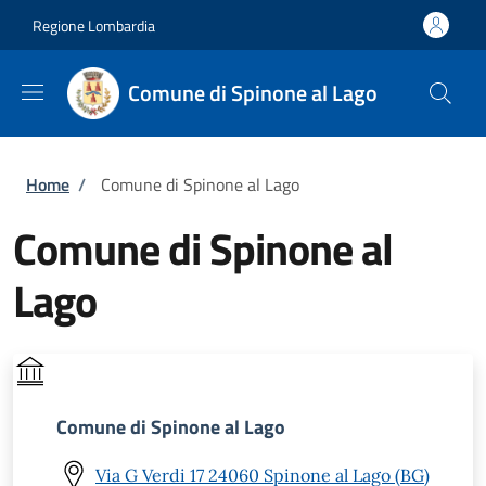
Salta al contenuto principale
Skip to footer content
Regione Lombardia
Comune di Spinone al Lago
Briciole di pane
Home
/
Comune di Spinone al Lago
Comune di Spinone al
Lago
Comune di Spinone al Lago
Via G Verdi 17 24060 Spinone al Lago (BG)