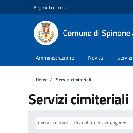
Salta al contenuto principale
Skip to footer content
Regione Lombardia
Comune di Spinone 
Amministrazione
Novità
Servizi
Briciole di pane
Home
/
Servizi cimiteriali
Servizi cimiteriali
Cerca i contenuti che nel titolo contengono: