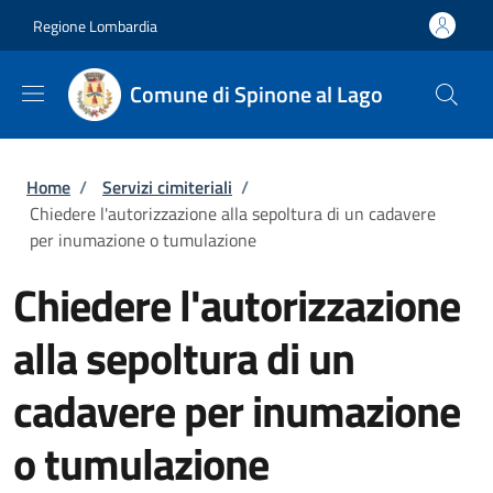
Salta al contenuto principale
Skip to footer content
Regione Lombardia
Comune di Spinone al Lago
Briciole di pane
Home
/
Servizi cimiteriali
/
Chiedere l'autorizzazione alla sepoltura di un cadavere
per inumazione o tumulazione
Chiedere l'autorizzazione
alla sepoltura di un
cadavere per inumazione
o tumulazione