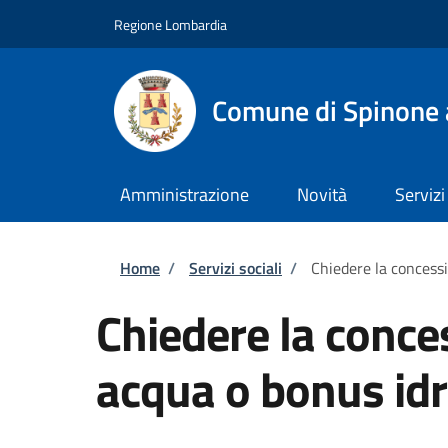
Salta al contenuto principale
Skip to footer content
Regione Lombardia
Comune di Spinone 
Amministrazione
Novità
Servizi
Briciole di pane
Home
/
Servizi sociali
/
Chiedere la concess
Chiedere la conce
acqua o bonus idr