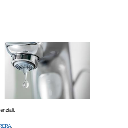
enziali.
ARERA
.