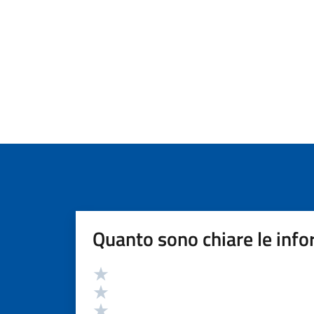
Quanto sono chiare le info
Valutazione
Valuta 5 stelle su 5
Valuta 4 stelle su 5
Valuta 3 stelle su 5