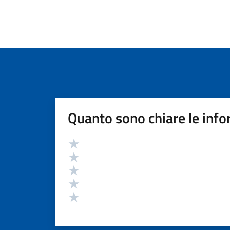
Quanto sono chiare le info
Valutazione
Valuta 5 stelle su 5
Valuta 4 stelle su 5
Valuta 3 stelle su 5
Valuta 2 stelle su 5
Valuta 1 stelle su 5