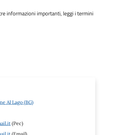
tre informazioni importanti, leggi i termini
ne Al Lago (BG)
il.it
(Pec)
il.it
(Email)