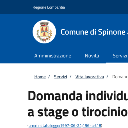
Salta al contenuto principale
Skip to footer content
Regione Lombardia
Comune di Spinone 
Amministrazione
Novità
Servizi
Briciole di pane
Home
/
Servizi
/
Vita lavorativa
/
Domanda
Domanda individu
a stage o tirocinio
(
urn:nir:stato:legge:1997-06-24;196~art18
)