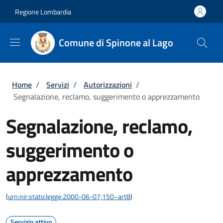
Salta al contenuto principale
Skip to footer content
Regione Lombardia
Comune di Spinone al Lago
Briciole di pane
Home
/
Servizi
/
Autorizzazioni
/
Segnalazione, reclamo, suggerimento o apprezzamento
Segnalazione, reclamo,
suggerimento o
apprezzamento
(
urn:nir:stato:legge:2000-06-07;150~art8
)
Servizio attivo