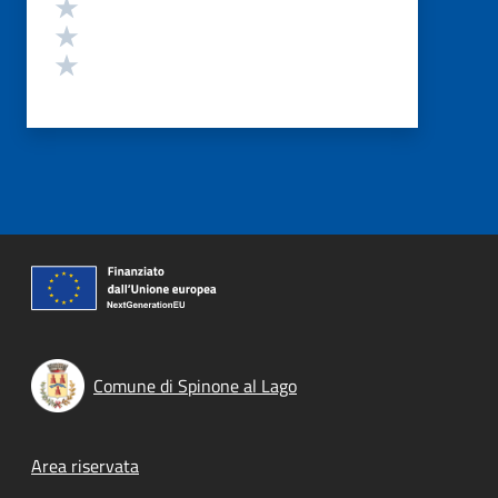
Valuta 3 stelle su 5
Valuta 2 stelle su 5
Valuta 1 stelle su 5
Comune di Spinone al Lago
Footer menu
Area riservata