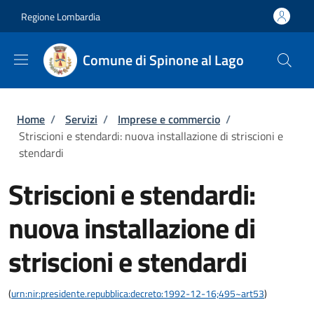
Salta al contenuto principale
Skip to footer content
Regione Lombardia
Comune di Spinone al Lago
Briciole di pane
Home
/
Servizi
/
Imprese e commercio
/
Striscioni e stendardi: nuova installazione di striscioni e
stendardi
Striscioni e stendardi:
nuova installazione di
striscioni e stendardi
(
urn:nir:presidente.repubblica:decreto:1992-12-16;495~art53
)