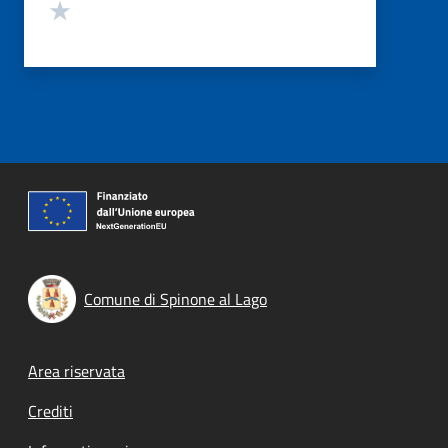
Valuta 1 stelle su 5
Comune di Spinone al Lago
Footer menu
Area riservata
Crediti