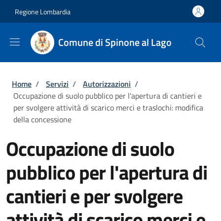
Salta al contenuto principale
Skip to footer content
Regione Lombardia
Comune di Spinone al Lago
Briciole di pane
Home
/
Servizi
/
Autorizzazioni
/
Occupazione di suolo pubblico per l'apertura di cantieri e
per svolgere attività di scarico merci e traslochi: modifica
della concessione
Occupazione di suolo
pubblico per l'apertura di
cantieri e per svolgere
attività di scarico merci e