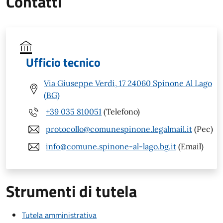
Contatti
Ufficio tecnico
Via Giuseppe Verdi, 17 24060 Spinone Al Lago
(BG)
+39 035 810051
(Telefono)
protocollo@comunespinone.legalmail.it
(Pec)
info@comune.spinone-al-lago.bg.it
(Email)
Strumenti di tutela
Tutela amministrativa