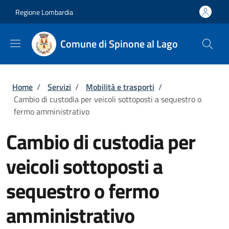
Salta al contenuto principale
Skip to footer content
Regione Lombardia
Comune di Spinone al Lago
Briciole di pane
Home
/
Servizi
/
Mobilità e trasporti
/
Cambio di custodia per veicoli sottoposti a sequestro o
fermo amministrativo
Cambio di custodia per
veicoli sottoposti a
sequestro o fermo
amministrativo