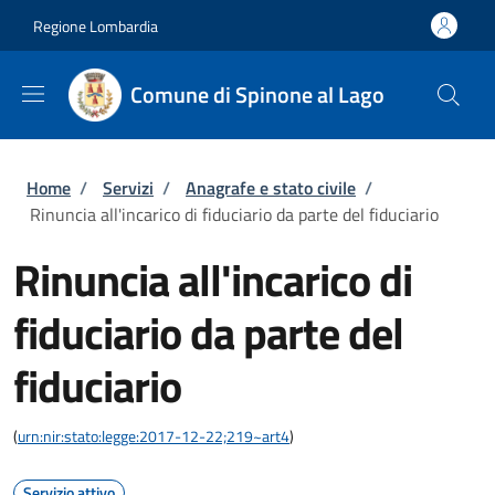
Salta al contenuto principale
Skip to footer content
Regione Lombardia
Comune di Spinone al Lago
Briciole di pane
Home
/
Servizi
/
Anagrafe e stato civile
/
Rinuncia all'incarico di fiduciario da parte del fiduciario
Rinuncia all'incarico di
fiduciario da parte del
fiduciario
(
urn:nir:stato:legge:2017-12-22;219~art4
)
Servizio attivo