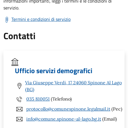
informazioni importanti, leggi i termini e le condizioni di
servizio.
Termini e condizioni di servizio
Contatti
Ufficio servizi demografici
Via Giuseppe Verdi, 17 24060 Spinone Al Lago
(BG)
035 810051
(Telefono)
protocollo@comunespinone.legalmail.it
(Pec)
info@comune.spinone-al-lago.bg.it
(Email)