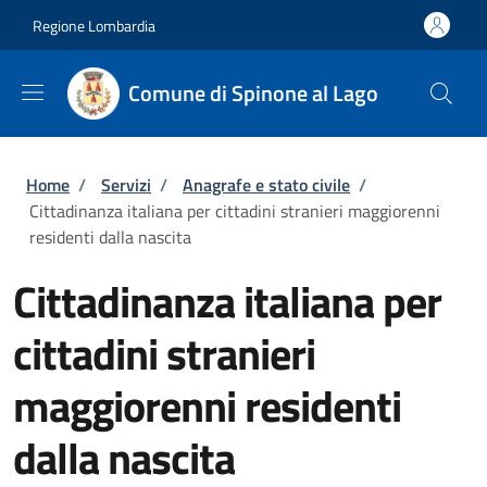
Salta al contenuto principale
Skip to footer content
Regione Lombardia
Comune di Spinone al Lago
Briciole di pane
Home
/
Servizi
/
Anagrafe e stato civile
/
Cittadinanza italiana per cittadini stranieri maggiorenni
residenti dalla nascita
Cittadinanza italiana per
cittadini stranieri
maggiorenni residenti
dalla nascita