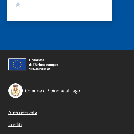
Valuta 1 stelle su 5
Comune di Spinone al Lago
Footer menu
Area riservata
Crediti