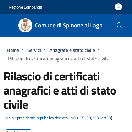
Salta al contenuto principale
Skip to footer content
Regione Lombardia
Comune di Spinone al Lago
Briciole di pane
Home
/
Servizi
/
Anagrafe e stato civile
/
Rilascio di certificati anagrafici e atti di stato civile
Rilascio di certificati
anagrafici e atti di stato
civile
(
urn:nir:presidente.repubblica:decreto:1989-05-30;223~art33
)