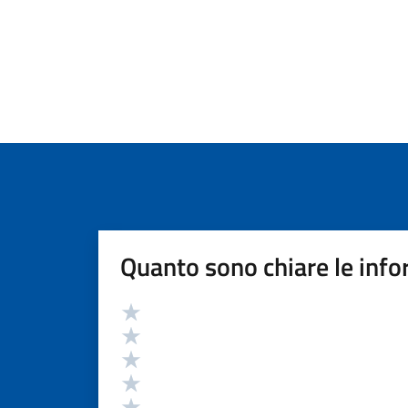
Quanto sono chiare le info
Valutazione
Valuta 5 stelle su 5
Valuta 4 stelle su 5
Valuta 3 stelle su 5
Valuta 2 stelle su 5
Valuta 1 stelle su 5