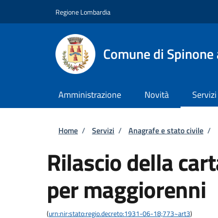
Salta al contenuto principale
Skip to footer content
Regione Lombardia
Comune di Spinone 
Amministrazione
Novità
Servizi
Briciole di pane
Home
/
Servizi
/
Anagrafe e stato civile
/
Rilascio della car
per maggiorenni
(
urn:nir:stato:regio.decreto:1931-06-18;773~art3
)