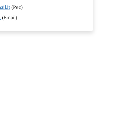
il.it
(Pec)
t
(Email)