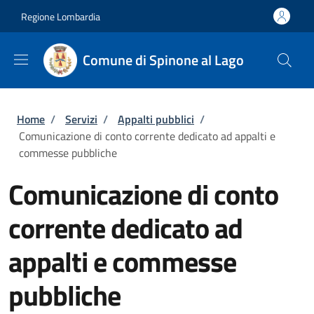
Salta al contenuto principale
Skip to footer content
Regione Lombardia
Comune di Spinone al Lago
Briciole di pane
Home
/
Servizi
/
Appalti pubblici
/
Comunicazione di conto corrente dedicato ad appalti e
commesse pubbliche
Comunicazione di conto
corrente dedicato ad
appalti e commesse
pubbliche