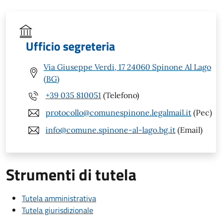
Ufficio segreteria
Via Giuseppe Verdi, 17 24060 Spinone Al Lago
(BG)
+39 035 810051
(Telefono)
protocollo@comunespinone.legalmail.it
(Pec)
info@comune.spinone-al-lago.bg.it
(Email)
Strumenti di tutela
Tutela amministrativa
Tutela giurisdizionale