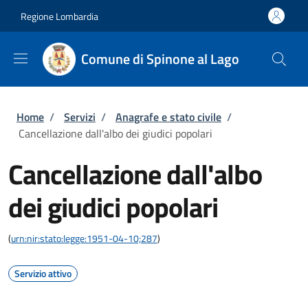
Salta al contenuto principale
Skip to footer content
Regione Lombardia
Comune di Spinone al Lago
Briciole di pane
Home
/
Servizi
/
Anagrafe e stato civile
/
Cancellazione dall'albo dei giudici popolari
Cancellazione dall'albo
dei giudici popolari
(
urn:nir:stato:legge:1951-04-10;287
)
Servizio attivo