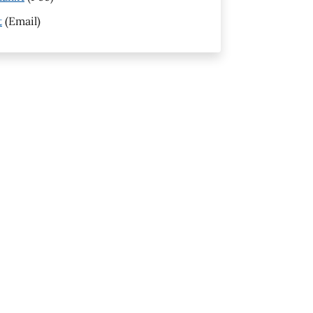
t
(Email)