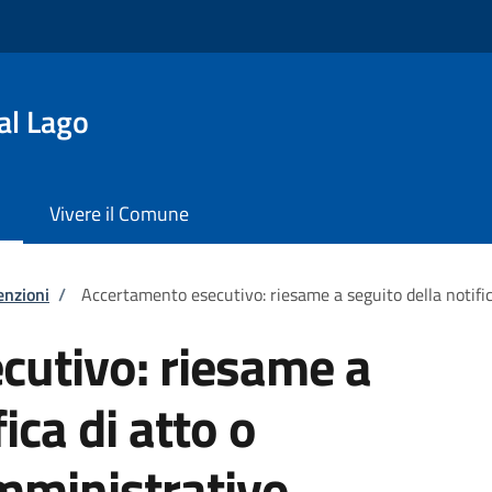
al Lago
Vivere il Comune
enzioni
/
Accertamento esecutivo: riesame a seguito della notifi
cutivo: riesame a
ica di atto o
ministrativo