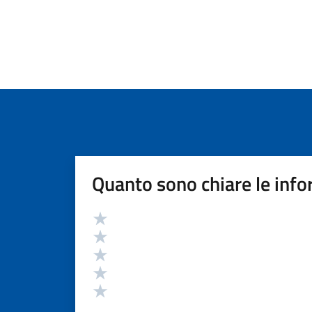
Quanto sono chiare le info
Valutazione
Valuta 5 stelle su 5
Valuta 4 stelle su 5
Valuta 3 stelle su 5
Valuta 2 stelle su 5
Valuta 1 stelle su 5