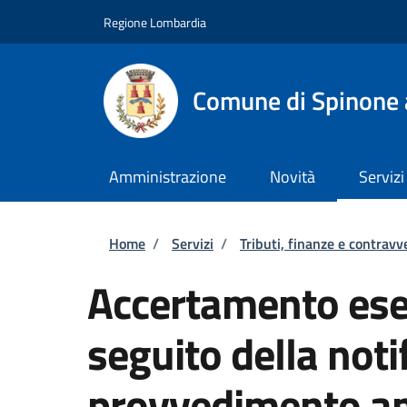
Salta al contenuto principale
Skip to footer content
Regione Lombardia
Comune di Spinone 
Amministrazione
Novità
Servizi
Briciole di pane
Home
/
Servizi
/
Tributi, finanze e contravv
Accertamento ese
seguito della notif
provvedimento am