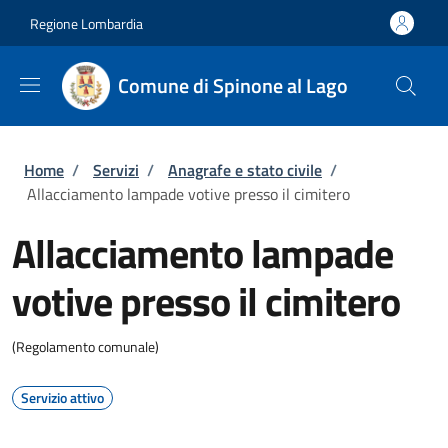
Salta al contenuto principale
Skip to footer content
Regione Lombardia
Comune di Spinone al Lago
Briciole di pane
Home
/
Servizi
/
Anagrafe e stato civile
/
Allacciamento lampade votive presso il cimitero
Allacciamento lampade
votive presso il cimitero
(Regolamento comunale)
Servizio attivo