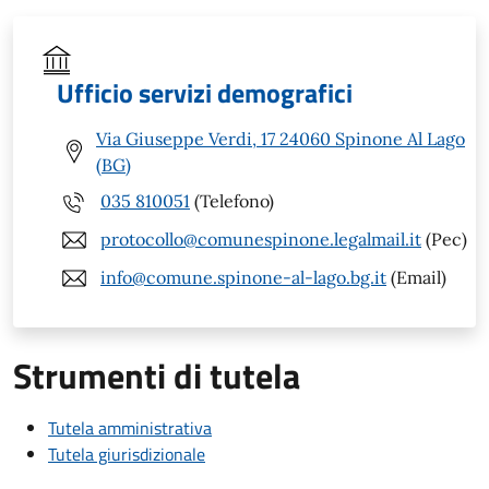
Ufficio servizi demografici
Via Giuseppe Verdi, 17 24060 Spinone Al Lago
(BG)
035 810051
(Telefono)
protocollo@comunespinone.legalmail.it
(Pec)
info@comune.spinone-al-lago.bg.it
(Email)
Strumenti di tutela
Tutela amministrativa
Tutela giurisdizionale