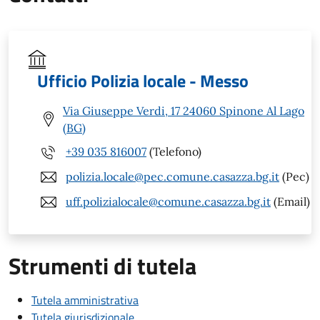
Ufficio Polizia locale - Messo
Via Giuseppe Verdi, 17 24060 Spinone Al Lago
(BG)
+39 035 816007
(Telefono)
polizia.locale@pec.comune.casazza.bg.it
(Pec)
uff.polizialocale@comune.casazza.bg.it
(Email)
Strumenti di tutela
Tutela amministrativa
Tutela giurisdizionale