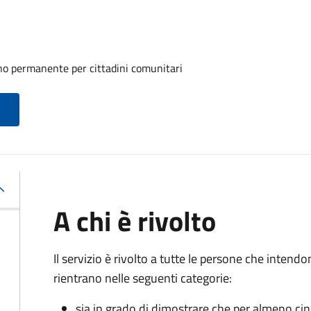
rno permanente per cittadini comunitari
A chi è rivolto
Il servizio è rivolto a tutte le persone che intend
rientrano nelle seguenti categorie:
sia in grado di dimostrare che per almeno ci