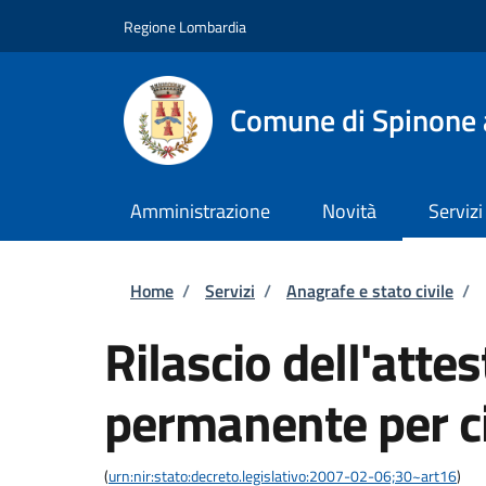
Salta al contenuto principale
Skip to footer content
Regione Lombardia
Comune di Spinone 
Amministrazione
Novità
Servizi
Briciole di pane
Home
/
Servizi
/
Anagrafe e stato civile
/
Rilascio dell'atte
permanente per ci
(
urn:nir:stato:decreto.legislativo:2007-02-06;30~art16
)