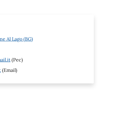
ne Al Lago (BG)
il.it
(Pec)
t
(Email)