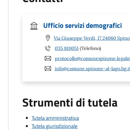
Ufficio servizi demografici
Via Giuseppe Verdi, 17 24060 Spino
035 810051
(Telefono)
protocollo@comunespinone.legalma
info@comune.spinone-al-lago.bg.i
Strumenti di tutela
Tutela amministrativa
Tutela giurisdizionale