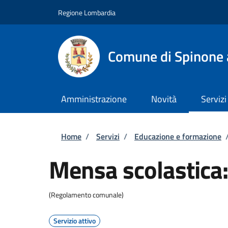
Salta al contenuto principale
Skip to footer content
Regione Lombardia
Comune di Spinone 
Amministrazione
Novità
Servizi
Briciole di pane
Home
/
Servizi
/
Educazione e formazione
Mensa scolastica: 
(Regolamento comunale)
Servizio attivo