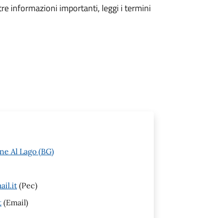
tre informazioni importanti, leggi i termini
ne Al Lago (BG)
il.it
(Pec)
t
(Email)