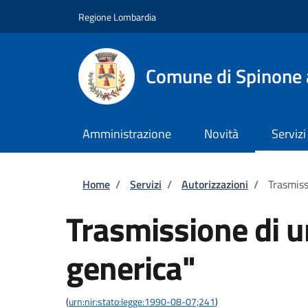
Salta al contenuto principale
Skip to footer content
Regione Lombardia
Comune di Spinone 
Amministrazione
Novità
Servizi
Briciole di pane
Home
/
Servizi
/
Autorizzazioni
/
Trasmiss
Trasmissione di 
generica"
(
urn:nir:stato:legge:1990-08-07;241
)