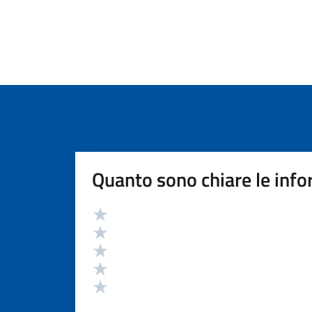
Quanto sono chiare le info
Valutazione
Valuta 5 stelle su 5
Valuta 4 stelle su 5
Valuta 3 stelle su 5
Valuta 2 stelle su 5
Valuta 1 stelle su 5