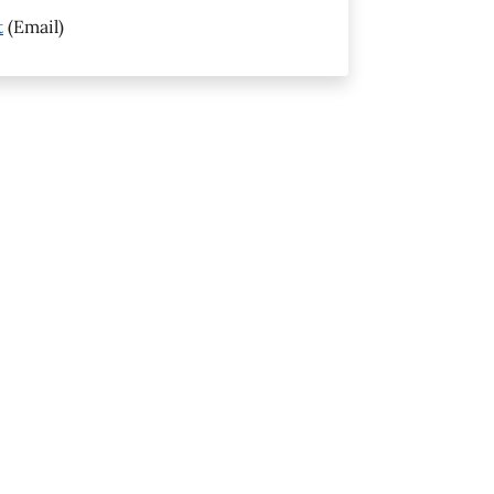
t
(Email)