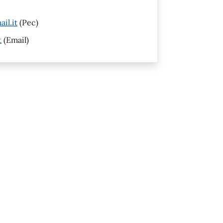
il.it
(Pec)
t
(Email)