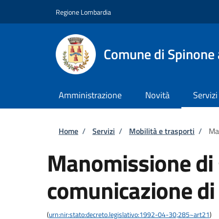
Salta al contenuto principale
Skip to footer content
Regione Lombardia
Comune di Spinone 
Amministrazione
Novità
Servizi
Briciole di pane
Home
/
Servizi
/
Mobilità e trasporti
/
Man
Manomissione di 
comunicazione di 
(
urn:nir:stato:decreto.legislativo:1992-04-30;285~art21
)