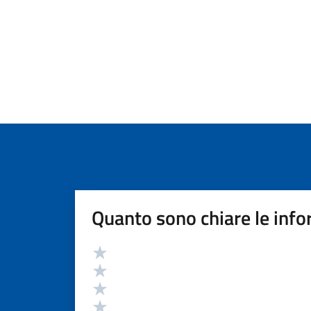
Quanto sono chiare le info
Valutazione
Valuta 5 stelle su 5
Valuta 4 stelle su 5
Valuta 3 stelle su 5
Valuta 2 stelle su 5