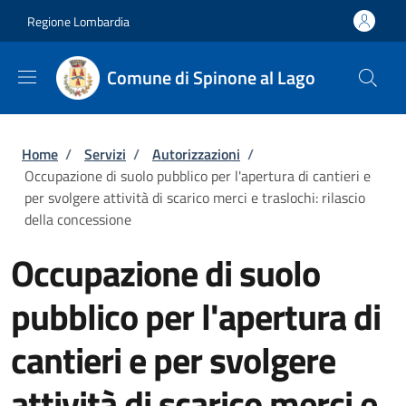
Salta al contenuto principale
Skip to footer content
Regione Lombardia
Comune di Spinone al Lago
Briciole di pane
Home
/
Servizi
/
Autorizzazioni
/
Occupazione di suolo pubblico per l'apertura di cantieri e
per svolgere attività di scarico merci e traslochi: rilascio
della concessione
Occupazione di suolo
pubblico per l'apertura di
cantieri e per svolgere
attività di scarico merci e