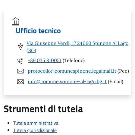
Ufficio tecnico
Via Giuseppe Verdi, 17 24060 Spinone Al Lago
(BG)
+39 035 810051
(Telefono)
protocollo@comunespinone.legalmail.it
(Pec)
info@comune.spinone-al-lago.bg.it
(Email)
Strumenti di tutela
Tutela amministrativa
Tutela giurisdizionale