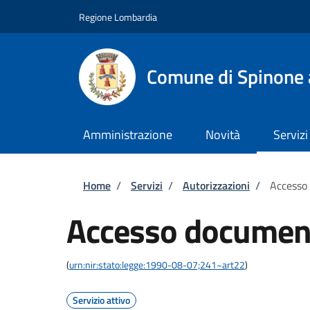
Salta al contenuto principale
Skip to footer content
Regione Lombardia
Comune di Spinone 
Amministrazione
Novità
Servizi
Briciole di pane
Home
/
Servizi
/
Autorizzazioni
/
Accesso
Accesso documen
(
urn:nir:stato:legge:1990-08-07;241~art22
)
Servizio attivo