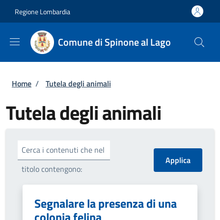
Salta al contenuto principale
Skip to footer content
Regione Lombardia
Comune di Spinone al Lago
Briciole di pane
Home
/
Tutela degli animali
Tutela degli animali
Cerca i contenuti che nel
titolo contengono:
Segnalare la presenza di una
colonia felina