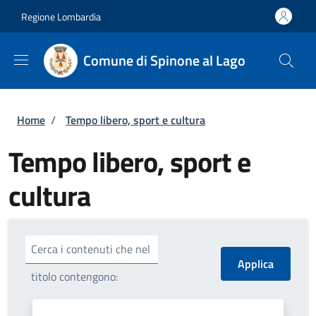
Salta al contenuto principale
Skip to footer content
Regione Lombardia
Comune di Spinone al Lago
Briciole di pane
Home
/
Tempo libero, sport e cultura
Tempo libero, sport e
cultura
Cerca i contenuti che nel
titolo contengono: