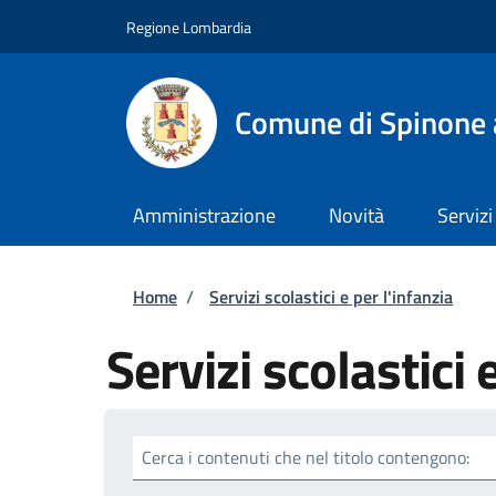
Salta al contenuto principale
Skip to footer content
Regione Lombardia
Comune di Spinone 
Amministrazione
Novità
Servizi
Briciole di pane
Home
/
Servizi scolastici e per l'infanzia
Servizi scolastici 
Cerca i contenuti che nel titolo contengono: