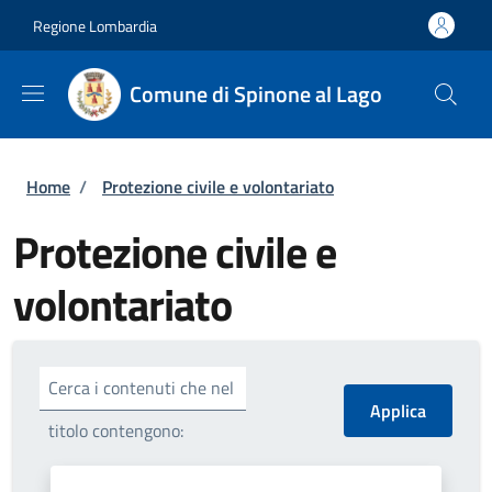
Salta al contenuto principale
Skip to footer content
Regione Lombardia
Comune di Spinone al Lago
Briciole di pane
Home
/
Protezione civile e volontariato
Protezione civile e
volontariato
Cerca i contenuti che nel
titolo contengono: