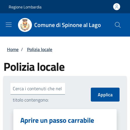
Salta al contenuto principale
Skip to footer content
Regione Lombardia
Comune di Spinone al Lago
Briciole di pane
Home
/
Polizia locale
Polizia locale
Cerca i contenuti che nel
titolo contengono:
Aprire un passo carrabile