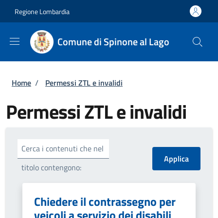
Salta al contenuto principale
Skip to footer content
Regione Lombardia
Comune di Spinone al Lago
Briciole di pane
Home
/
Permessi ZTL e invalidi
Permessi ZTL e invalidi
Cerca i contenuti che nel
titolo contengono:
Chiedere il contrassegno per
veicoli a servizio dei disabili