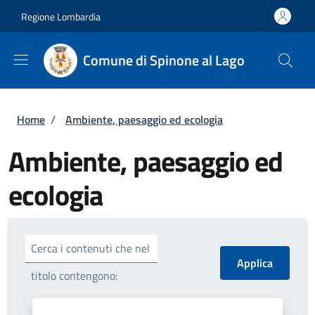
Salta al contenuto principale
Skip to footer content
Regione Lombardia
Comune di Spinone al Lago
Briciole di pane
Home
/
Ambiente, paesaggio ed ecologia
Ambiente, paesaggio ed
ecologia
Cerca i contenuti che nel
titolo contengono: