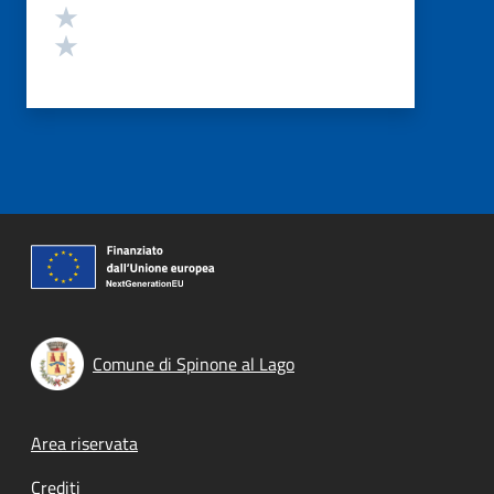
Valuta 2 stelle su 5
Valuta 1 stelle su 5
Comune di Spinone al Lago
Footer menu
Area riservata
Crediti