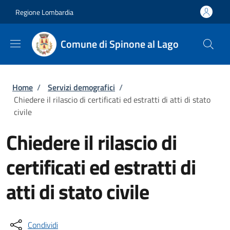
Salta al contenuto principale
Skip to footer content
Regione Lombardia
Comune di Spinone al Lago
Briciole di pane
Home
/
Servizi demografici
/
Chiedere il rilascio di certificati ed estratti di atti di stato
civile
Chiedere il rilascio di
certificati ed estratti di
atti di stato civile
Condividi