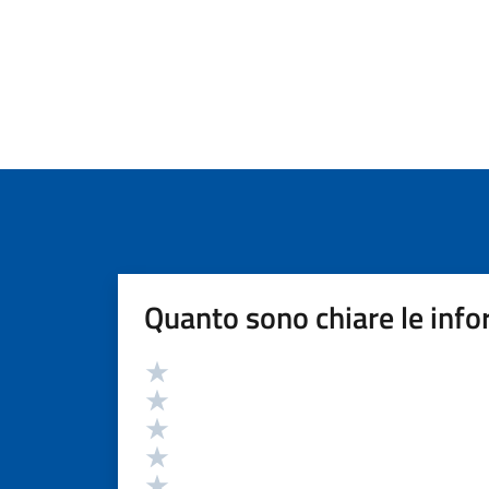
Quanto sono chiare le info
Valutazione
Valuta 5 stelle su 5
Valuta 4 stelle su 5
Valuta 3 stelle su 5
Valuta 2 stelle su 5
Valuta 1 stelle su 5