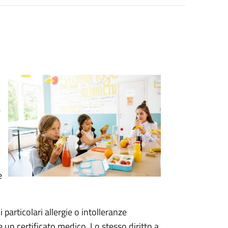
e
e
 particolari allergie o intolleranze
 un certificato medico. Lo stesso diritto a