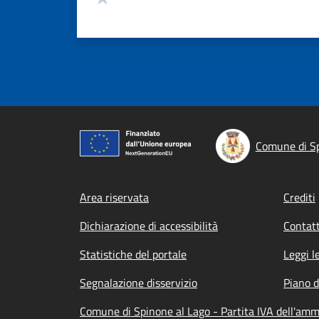
Comune di Sp
Footer menu
Area riservata
Crediti
Dichiarazione di accessibilità
Contatt
Statistiche del portale
Leggi l
Segnalazione disservizio
Piano d
Comune di Spinone al Lago - Partita IVA dell'am