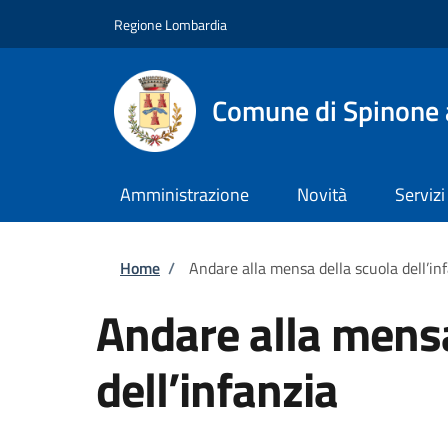
Salta al contenuto principale
Skip to footer content
Regione Lombardia
Comune di Spinone 
Amministrazione
Novità
Servizi
Briciole di pane
Home
/
Andare alla mensa della scuola dell’in
Andare alla mensa
dell’infanzia