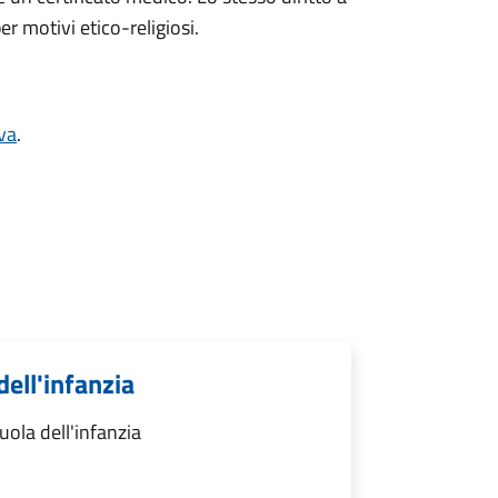
er motivi etico-religiosi.
va
.
dell'infanzia
uola dell'infanzia