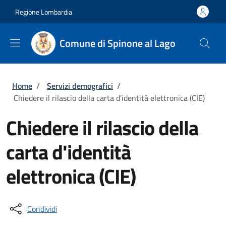
Salta al contenuto principale
Skip to footer content
Regione Lombardia
Comune di Spinone al Lago
Briciole di pane
Home
/
Servizi demografici
/
Chiedere il rilascio della carta d'identità elettronica (CIE)
Chiedere il rilascio della
carta d'identità
elettronica (CIE)
Condividi