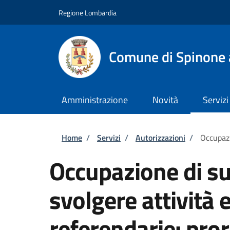
Salta al contenuto principale
Skip to footer content
Regione Lombardia
Comune di Spinone 
Amministrazione
Novità
Servizi
Briciole di pane
Home
/
Servizi
/
Autorizzazioni
/
Occupazi
Occupazione di su
svolgere attività e
referendarie: pro