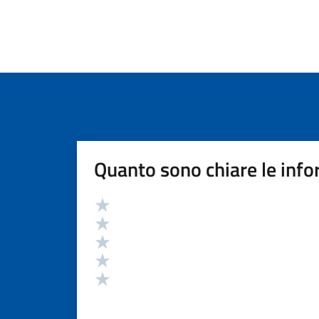
Quanto sono chiare le info
Valutazione
Valuta 5 stelle su 5
Valuta 4 stelle su 5
Valuta 3 stelle su 5
Valuta 2 stelle su 5
Valuta 1 stelle su 5